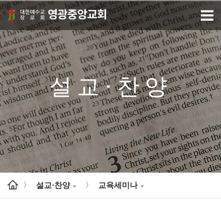
설교·찬양
설교·찬양
교육세미나
>
>