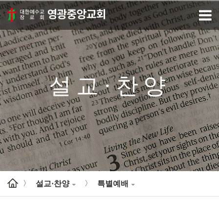
설교·찬양
설교·찬양
특별예배
>
>