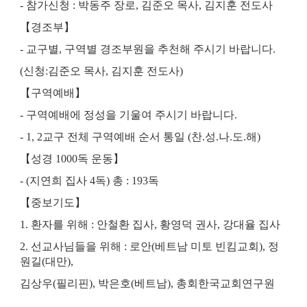
-
참가신청
:
박동주 장로
,
김준오 목사
,
김지훈 전도사
【
경조부
】
-
교구별
,
구역별 경조부원을 추천해 주시기 바랍니다
.
(
신청
:
김준오 목사
,
김지훈 전도사
)
【
구역예배
】
-
구역예배에 정성을 기울여 주시기 바랍니다
.
- 1, 2
교구 전체 구역예배 순서 통일
(
찬
.
성
.
나
.
도
.
해
)
【
성경
1000
독 운동
】
- (
지연희 집사
4
독
)
총
: 193
독
【
중보기도
】
1.
환자를 위해
:
안철환 집사
,
황영덕 권사
,
강대율 집사
2.
선교사님들을 위해
:
로안
(
베트남 미토 빈킴교회
),
정
원길
(
대만
),
김상우
(
필리핀
),
박은호
(
베트남
),
총회한국교회연구원