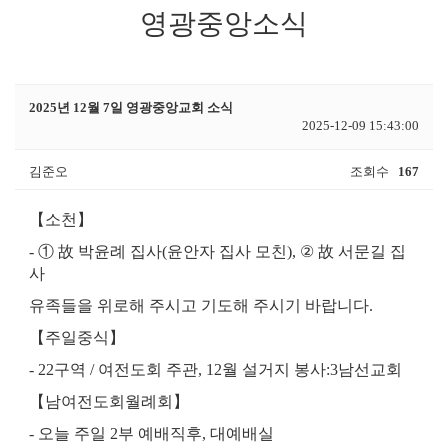
영광중앙소식
2025년 12월 7일 영광중앙교회 소식
2025-12-09 15:43:00
김준오
조회수
167
【
소천
】
-
① 故
박윤례 집사
(
윤안자 집사 모친
),
② 故
서문길 집
사
유족들을 위로해 주시고 기도해 주시기 바랍니다
.
【
주일중식
】
- 22
구역
/
여전도회 주관
, 12
월 설거지 봉사
:
3
남선교회
【
남여전도회월례회
】
-
오늘 주일
2
부 예배직후
,
대예배실