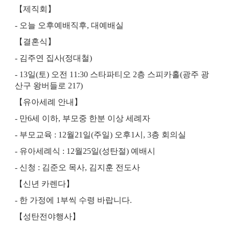
【
제직회
】
-
오늘 오후예배직후
,
대예배실
【
결혼식
】
-
김주연 집사
(
정대철
)
- 13
일
(
토
)
오전
11:30
스타파티오
2
층 스피카홀
(
광주 광
산구 왕버들로
217)
【
유아세례 안내
】
-
만
6
세 이하
,
부모중 한분 이상 세례자
-
부모교육
: 12
월
21
일
(
주일
)
오후
1
시
, 3
층 회의실
-
유아세례식
: 12
월
25
일
(
성탄절
)
예배시
-
신청
:
김준오 목사
,
김지훈 전도사
【
신년 카렌다
】
-
한 가정에
1
부씩 수령 바랍니다
.
【
성탄전야행사
】