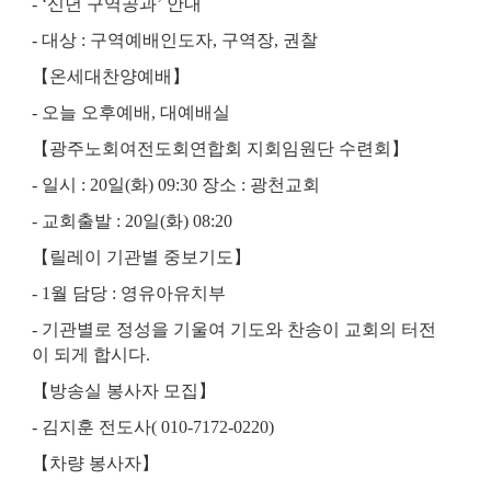
- ‘
신년 구역공과
’
안내
-
대상
:
구역예배인도자
,
구역장
,
권찰
【
온세대찬양예배
】
-
오늘 오후예배
,
대예배실
【
광주노회여전도회연합회 지회임원단 수련회
】
-
일시
: 20
일
(
화
) 09:30
장소
:
광천교회
-
교회출발
: 20
일
(
화
) 08:20
【
릴레이 기관별 중보기도
】
- 1
월 담당
:
영유아유치부
-
기관별로 정성을 기울여 기도와 찬송이 교회의 터전
이 되게 합시다
.
【
방송실 봉사자 모집
】
-
김지훈 전도사
( 010-7172-0220)
【
차량 봉사자
】