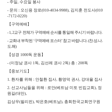
-
주일
,
수요일 봉사
-
문의
:
오신용 장로
(010-4034-9988),
김지훈 전도사
(010
-7172-0220)
【
구역예배
】
- 1, 2
교구 전체가 구역예배 순서를 통일해 주시기 바랍니다
.
-
교회내 부착된
‘
구역예배 포스터
’
참고 바랍니다
. (
찬
.
성
.
나
.
도
.
해
)
【
성경
1000
독 운동
】
- (
이정남 권사
1
독
,
김선례 권사
2
독
)
총
: 208
독
【
중보기도
】
1.
환자를 위해
:
안철환 집사
,
황영덕 권사
,
강대율 집사
2.
선교사님들을 위해
:
로안
(
베트남 미토 빈킴교회
),
정
원길
(
대만
),
김상우
(
필리핀
),
박은호
(
베트남
),
총회한국교회연구원