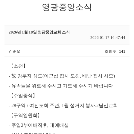
영광중앙소식
2026년 1월 18일 영광중앙교회 소식
2026-01-17 16:47:44
김준오
조회수
141
【
소천
】
-
故
강부자 성도
(
이근섭 집사 모친
,
배난 집사 시모
)
-
유족들을 위로해 주시고 기도해 주시기 바랍니다
.
【
주일중식
】
- 28
구역
/
여전도회 주관
, 1
월 설거지 봉사
:
2
남선교회
【
구역임원회
】
-
주일
2
부예배직후
,
대예배실